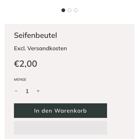
Seifenbeutel
Excl. Versandkosten
Sonderpreis
Normaler
€2,00
Preis
MENGE
W
In den Warenkorb
i
r
d