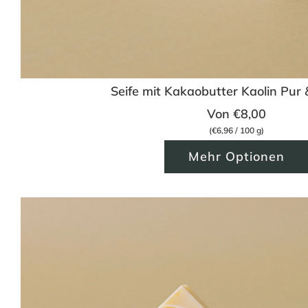
Seife mit Kakaobutter Kaolin Pur 
Von
€8,00
(
€6,96
/
100
g
)
Mehr Optionen