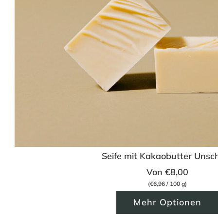
Seife mit Kakaobutter Unsc
Von
€8,00
(
€6,96
/
100
g
)
Mehr Optionen