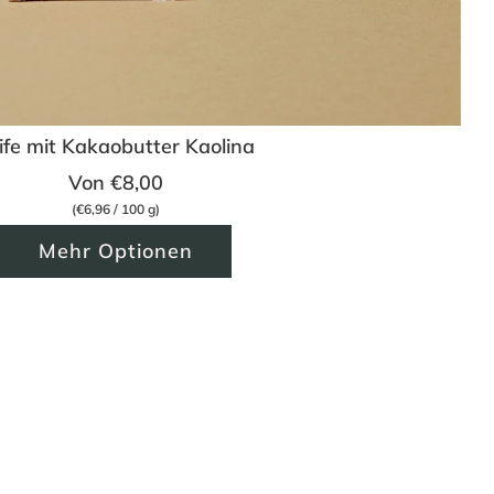
ife mit Kakaobutter Kaolina
Von
€8,00
(
€6,96
/
100
g
)
Mehr Optionen