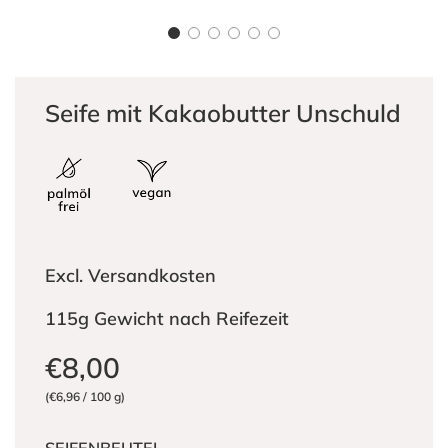
Seife mit Kakaobutter Unschuld
Excl. Versandkosten
115g Gewicht nach Reifezeit
Sonderpreis
Normaler
€8,00
Preis
(
€6,96
/
100
g
)
SEIFENBEUTEL