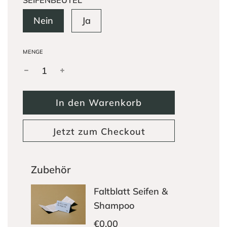
Nein
Ja
MENGE
W
In den Warenkorb
i
r
Jetzt zum Checkout
d
g
e
Zubehör
l
a
d
e